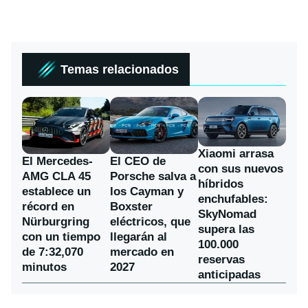
Temas relacionados
Xiaomi arrasa
El Mercedes-
El CEO de
con sus nuevos
AMG CLA 45
Porsche salva a
híbridos
establece un
los Cayman y
enchufables:
récord en
Boxster
SkyNomad
Nürburgring
eléctricos, que
supera las
con un tiempo
llegarán al
100.000
de 7:32,070
mercado en
reservas
minutos
2027
anticipadas