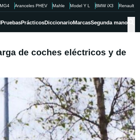
MG4
Aranceles PHEV
Mahle
Model Y L
BMW iX3
Renault 4
d
Pruebas
Prácticos
Diccionario
Marcas
Segunda mano
arga de coches eléctricos y de