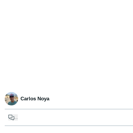
Carlos Noya
...