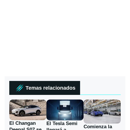
Temas relacionados
El Changan
El Tesla Semi
Comienza la
Deepal S07 se
llegará a