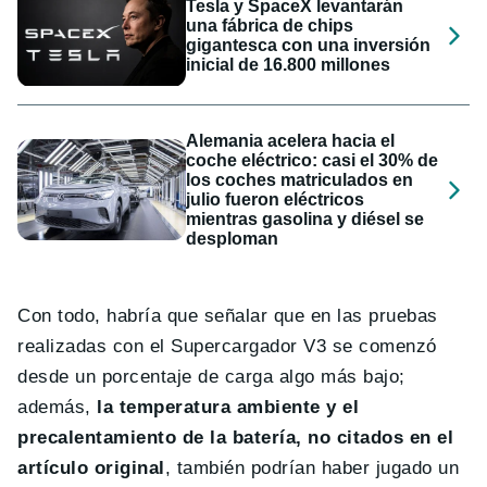
Tesla y SpaceX levantarán
una fábrica de chips
gigantesca con una inversión
inicial de 16.800 millones
Alemania acelera hacia el
coche eléctrico: casi el 30% de
los coches matriculados en
julio fueron eléctricos
mientras gasolina y diésel se
desploman
Con todo, habría que señalar que en las pruebas
realizadas con el Supercargador V3 se comenzó
desde un porcentaje de carga algo más bajo;
además,
la temperatura ambiente y el
precalentamiento de la batería, no citados en el
artículo original
, también podrían haber jugado un