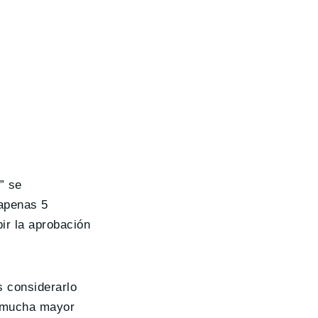
” se
apenas 5
ir la aprobación
s considerarlo
de mucha mayor