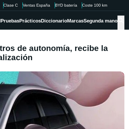
Clase C
Ventas España
BYD batería
Coste 100 km
d
Pruebas
Prácticos
Diccionario
Marcas
Segunda mano
tros de autonomía, recibe la
lización