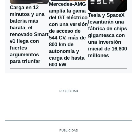
Mercedes-AMG
Carga en 12
amplía la gama
minutos y una
Tesla y SpaceX
del GT eléctrico
batería más
levantarán una
con una versión
barata, el
fábrica de chips
de acceso de
renovado Smart
gigantesca con
544 CV, más de
#1 llega con
una inversión
800 km de
fuertes
inicial de 16.800
autonomía y
argumentos
millones
carga de hasta
para triunfar
600 kW