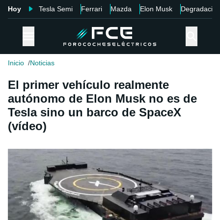
Hoy
Tesla Semi
Ferrari
Mazda
Elon Musk
Degradació
Inicio
Noticias
El primer vehículo realmente
autónomo de Elon Musk no es de
Tesla sino un barco de SpaceX
(vídeo)