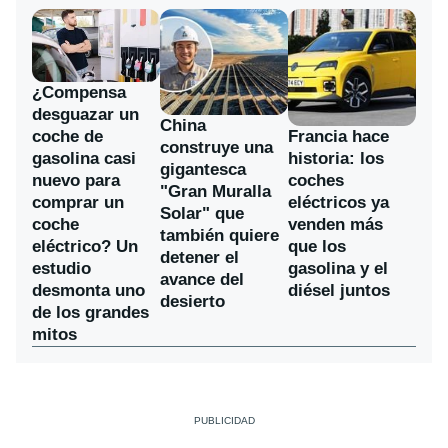
¿Compensa
desguazar un
China
coche de
Francia hace
construye una
gasolina casi
historia: los
gigantesca
nuevo para
coches
"Gran Muralla
comprar un
eléctricos ya
Solar" que
coche
venden más
también quiere
eléctrico? Un
que los
detener el
estudio
gasolina y el
avance del
desmonta uno
diésel juntos
desierto
de los grandes
mitos