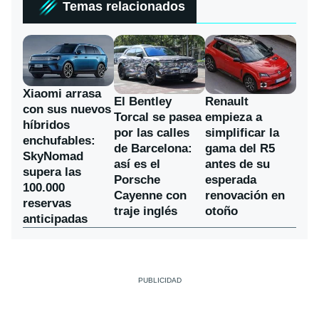
Temas relacionados
Xiaomi arrasa
El Bentley
Renault
con sus nuevos
Torcal se pasea
empieza a
híbridos
por las calles
simplificar la
enchufables:
de Barcelona:
gama del R5
SkyNomad
así es el
antes de su
supera las
Porsche
esperada
100.000
Cayenne con
renovación en
reservas
traje inglés
otoño
anticipadas