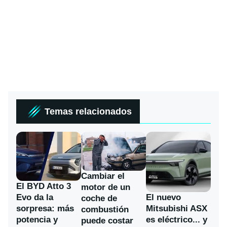
Temas relacionados
Cambiar el
El BYD Atto 3
motor de un
Evo da la
El nuevo
coche de
sorpresa: más
Mitsubishi ASX
combustión
potencia y
es eléctrico... y
puede costar