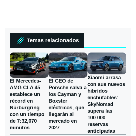
Temas relacionados
Xiaomi arrasa
El Mercedes-
El CEO de
con sus nuevos
AMG CLA 45
Porsche salva a
híbridos
establece un
los Cayman y
enchufables:
récord en
Boxster
SkyNomad
Nürburgring
eléctricos, que
supera las
con un tiempo
llegarán al
100.000
de 7:32,070
mercado en
reservas
minutos
2027
anticipadas