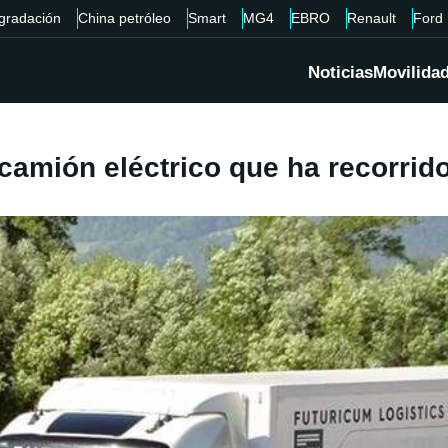
gradación
China petróleo
Smart
MG4
EBRO
Renault
Ford
Noticias
Movilida
camión eléctrico que ha recorrid