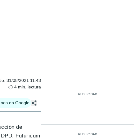
do
:
31/08/2021 11:43
4
min. lectura
enos en Google
ucción de
s DPD, Futuricum