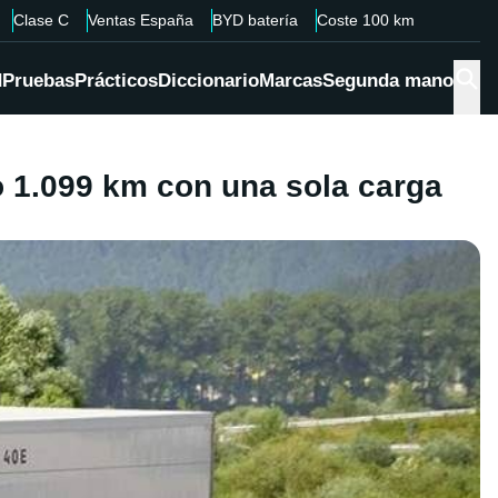
Clase C
Ventas España
BYD batería
Coste 100 km
d
Pruebas
Prácticos
Diccionario
Marcas
Segunda mano
o 1.099 km con una sola carga