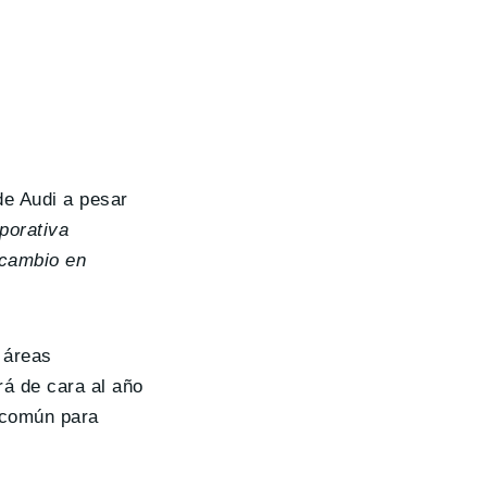
de Audi a pesar
porativa
l cambio en
.
e áreas
rá de cara al año
 común para