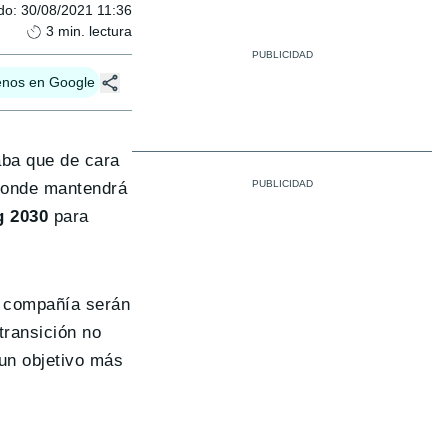
do
:
30/08/2021 11:36
3
min. lectura
enos en Google
aba que de cara
donde mantendrá
g 2030
para
la compañía serán
transición no
un objetivo más