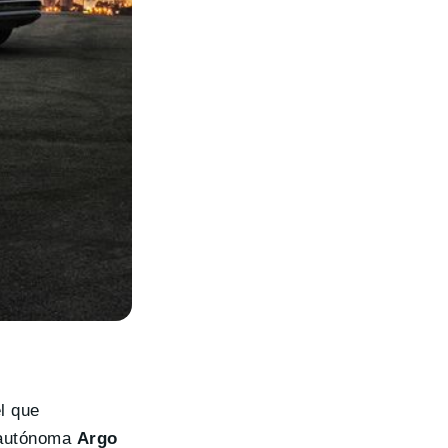
l que
 autónoma
Argo