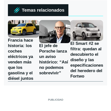
Temas relacionados
Francia hace
El Smart #2 se
historia: los
El jefe de
filtra: quedan al
coches
Porsche lanza
descubierto el
eléctricos ya
un aviso
diseño y las
venden más
histórico: “Así
especificaciones
que los
no podemos
del heredero del
gasolina y el
sobrevivir”
Fortwo
diésel juntos