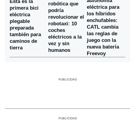
autonomía
Esta es la
robótica que
eléctrica para
primera bici
podría
los híbridos
eléctrica
revolucionar el
enchufables:
plegable
robotaxi: 10
CATL cambia
preparada
coches
las reglas de
también para
eléctricos a la
juego con la
caminos de
vez y sin
nueva batería
tierra
humanos
Freevoy