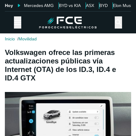
Hoy
Mercedes AMG
BYD vs KIA
ASX
BYD
Elon Musk
Inicio
Movilidad
Volkswagen ofrece las primeras
actualizaciones públicas vía
Internet (OTA) de los ID.3, ID.4 e
ID.4 GTX