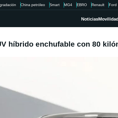
gradación
China petróleo
Smart
MG4
EBRO
Renault
Ford
Noticias
Movilida
 híbrido enchufable con 80 kiló