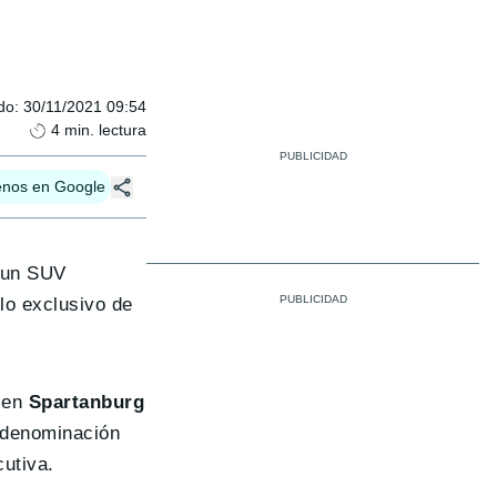
do
:
30/11/2021 09:54
4
min. lectura
enos en Google
e un SUV
lo exclusivo de
2 en
Spartanburg
a denominación
cutiva.