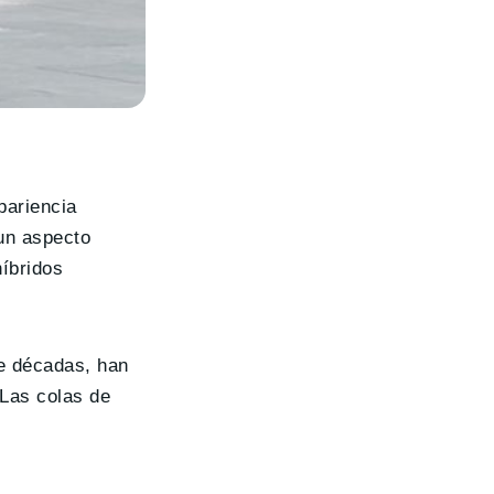
pariencia
 un aspecto
híbridos
ce décadas, han
 Las colas de