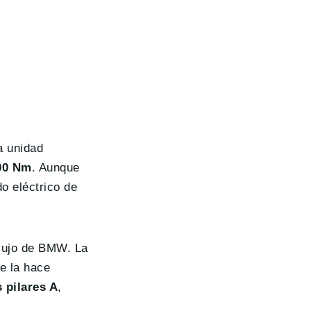
a unidad
000 Nm
. Aunque
o eléctrico de
 lujo de BMW. La
e la hace
 pilares A
,