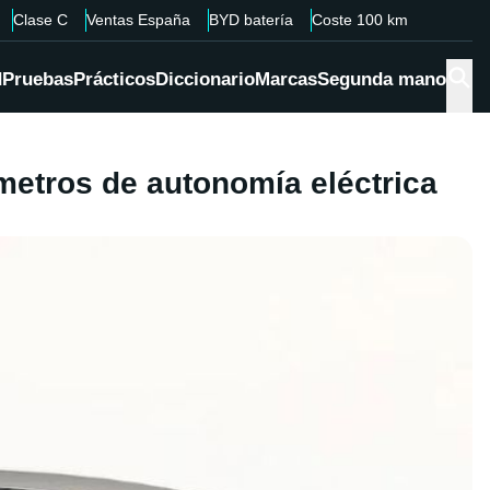
Clase C
Ventas España
BYD batería
Coste 100 km
d
Pruebas
Prácticos
Diccionario
Marcas
Segunda mano
metros de autonomía eléctrica