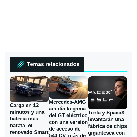
Temas relacionados
Mercedes-AMG
Carga en 12
amplía la gama
minutos y una
Tesla y SpaceX
del GT eléctrico
batería más
levantarán una
con una versión
barata, el
fábrica de chips
de acceso de
renovado Smart
gigantesca con
544 CV, más de