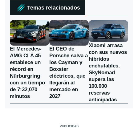
Temas relacionados
Xiaomi arrasa
El Mercedes-
El CEO de
con sus nuevos
AMG CLA 45
Porsche salva a
híbridos
establece un
los Cayman y
enchufables:
récord en
Boxster
SkyNomad
Nürburgring
eléctricos, que
supera las
con un tiempo
llegarán al
100.000
de 7:32,070
mercado en
reservas
minutos
2027
anticipadas