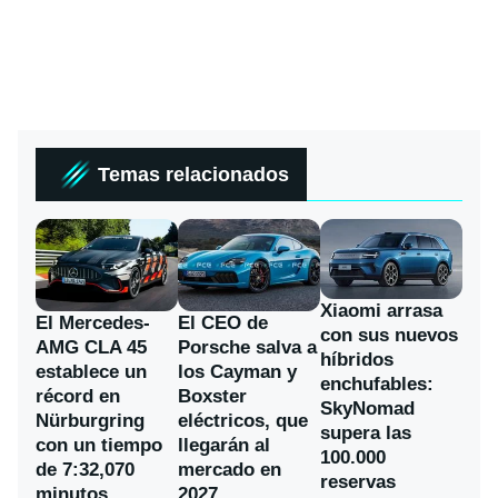
Temas relacionados
Xiaomi arrasa
El Mercedes-
El CEO de
con sus nuevos
AMG CLA 45
Porsche salva a
híbridos
establece un
los Cayman y
enchufables:
récord en
Boxster
SkyNomad
Nürburgring
eléctricos, que
supera las
con un tiempo
llegarán al
100.000
de 7:32,070
mercado en
reservas
minutos
2027