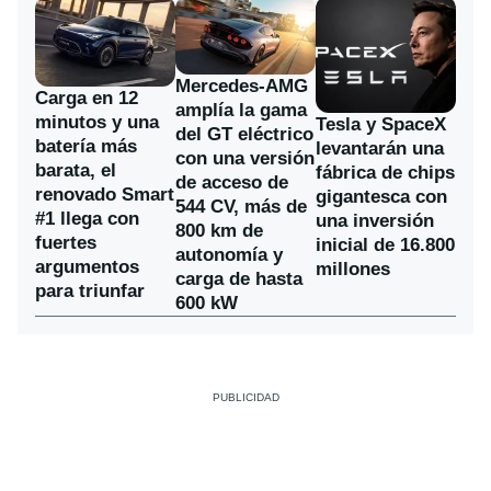
Mercedes-AMG
Carga en 12
amplía la gama
minutos y una
Tesla y SpaceX
del GT eléctrico
batería más
levantarán una
con una versión
barata, el
fábrica de chips
de acceso de
renovado Smart
gigantesca con
544 CV, más de
#1 llega con
una inversión
800 km de
fuertes
inicial de 16.800
autonomía y
argumentos
millones
carga de hasta
para triunfar
600 kW