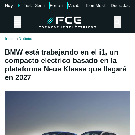
Hoy
Tesla Semi
Ferrari
Mazda
Elon Musk
Degradació
Inicio
Noticias
BMW está trabajando en el i1, un
compacto eléctrico basado en la
plataforma Neue Klasse que llegará
en 2027