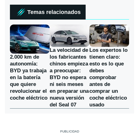
Temas relacionados
La velocidad de
Los expertos lo
los fabricantes
2.000 km de
tienen claro:
chinos empieza
autonomía:
esto es lo que
a preocupar:
BYD ya trabaja
debes
BYD no espera
en la batería
comprobar
ni seis meses
que quiere
antes de
en preparar una
revolucionar el
comprar un
nueva versión
coche eléctrico
coche eléctrico
del Seal 07
usado