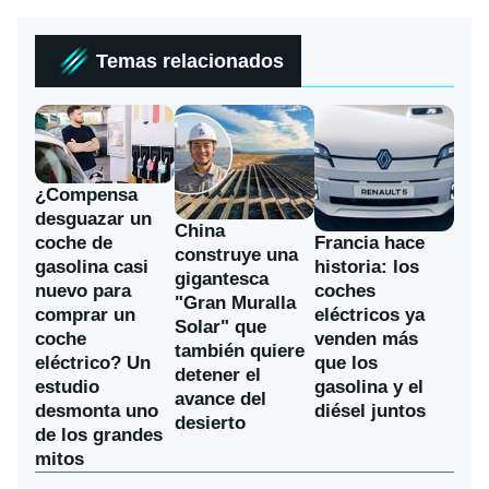
Temas relacionados
¿Compensa
desguazar un
China
coche de
Francia hace
construye una
gasolina casi
historia: los
gigantesca
nuevo para
coches
"Gran Muralla
comprar un
eléctricos ya
Solar" que
coche
venden más
también quiere
eléctrico? Un
que los
detener el
estudio
gasolina y el
avance del
desmonta uno
diésel juntos
desierto
de los grandes
mitos