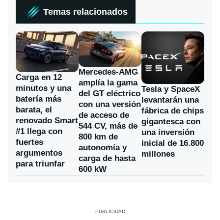
Temas relacionados
Mercedes-AMG
Carga en 12
amplía la gama
minutos y una
Tesla y SpaceX
del GT eléctrico
batería más
levantarán una
con una versión
barata, el
fábrica de chips
de acceso de
renovado Smart
gigantesca con
544 CV, más de
#1 llega con
una inversión
800 km de
fuertes
inicial de 16.800
autonomía y
argumentos
millones
carga de hasta
para triunfar
600 kW