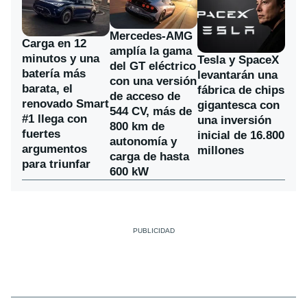
Mercedes-AMG
Carga en 12
amplía la gama
minutos y una
Tesla y SpaceX
del GT eléctrico
batería más
levantarán una
con una versión
barata, el
fábrica de chips
de acceso de
renovado Smart
gigantesca con
544 CV, más de
#1 llega con
una inversión
800 km de
fuertes
inicial de 16.800
autonomía y
argumentos
millones
carga de hasta
para triunfar
600 kW