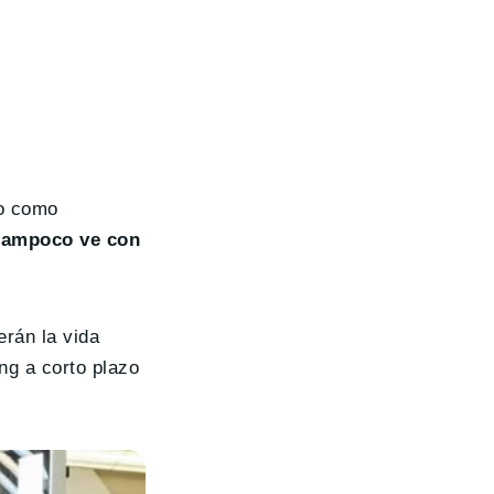
do como
 tampoco ve con
erán la vida
ng a corto plazo