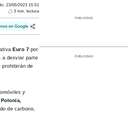
do
:
23/05/2023 15:51
3
min. lectura
enos en Google
mativa
Euro 7
por
s a desviar parte
 prohibirán de
tomóviles y
 Polonia,
ido de carbono,