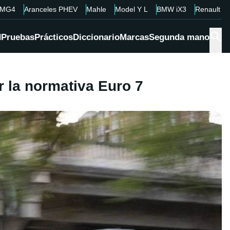
MG4
Aranceles PHEV
Mahle
Model Y L
BMW iX3
Renault 4
d
Pruebas
Prácticos
Diccionario
Marcas
Segunda mano
r la normativa Euro 7