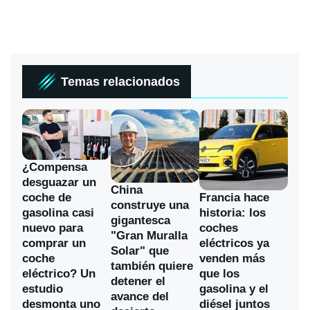
Temas relacionados
¿Compensa
desguazar un
China
coche de
Francia hace
construye una
gasolina casi
historia: los
gigantesca
nuevo para
coches
"Gran Muralla
comprar un
eléctricos ya
Solar" que
coche
venden más
también quiere
eléctrico? Un
que los
detener el
estudio
gasolina y el
avance del
desmonta uno
diésel juntos