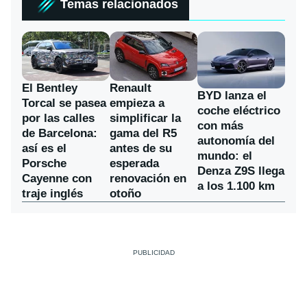
Temas relacionados
El Bentley
Renault
BYD lanza el
Torcal se pasea
empieza a
coche eléctrico
por las calles
simplificar la
con más
de Barcelona:
gama del R5
autonomía del
así es el
antes de su
mundo: el
Porsche
esperada
Denza Z9S llega
Cayenne con
renovación en
a los 1.100 km
traje inglés
otoño