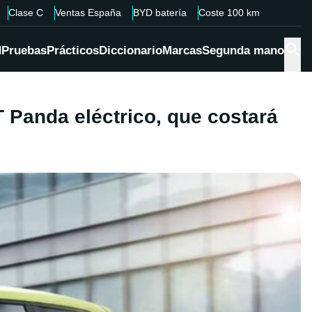
Clase C
Ventas España
BYD batería
Coste 100 km
d
Pruebas
Prácticos
Diccionario
Marcas
Segunda mano
T Panda eléctrico, que costará