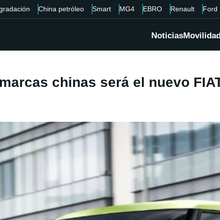
gradación
China petróleo
Smart
MG4
EBRO
Renault
Ford
Noticias
Movilida
s marcas chinas será el nuevo FIA