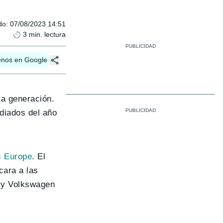
do
:
07/08/2023 14:51
3
min. lectura
enos en Google
ta generación.
ediados del año
s Europe
. El
 cara a las
5 y Volkswagen