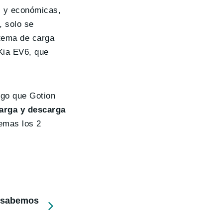
s y económicas,
, solo se
stema de carga
Kia EV6, que
lgo que Gotion
carga y descarga
emas los 2
e sabemos