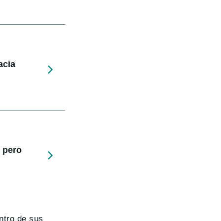
acia
 pero
ntro de sus