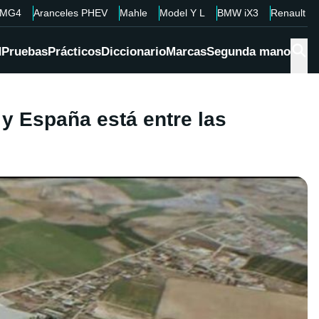
MG4
Aranceles PHEV
Mahle
Model Y L
BMW iX3
Renault 4
d
Pruebas
Prácticos
Diccionario
Marcas
Segunda mano
 y España está entre las