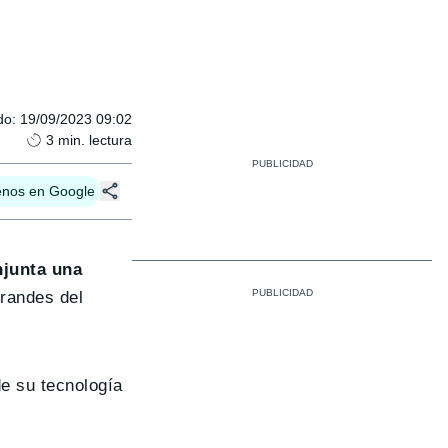
do
:
19/09/2023 09:02
3
min. lectura
enos en Google
njunta una
grandes del
de su tecnología