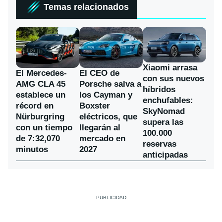
Temas relacionados
Xiaomi arrasa
El Mercedes-
El CEO de
con sus nuevos
AMG CLA 45
Porsche salva a
híbridos
establece un
los Cayman y
enchufables:
récord en
Boxster
SkyNomad
Nürburgring
eléctricos, que
supera las
con un tiempo
llegarán al
100.000
de 7:32,070
mercado en
reservas
minutos
2027
anticipadas