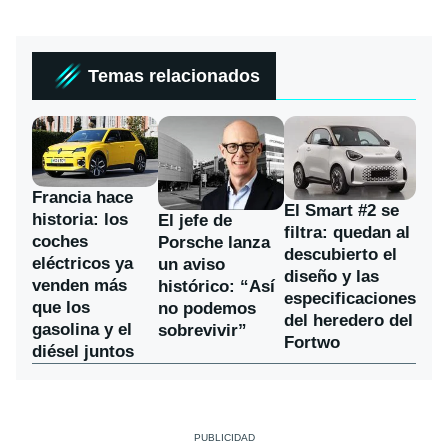
Temas relacionados
Francia hace
El Smart #2 se
historia: los
El jefe de
filtra: quedan al
coches
Porsche lanza
descubierto el
eléctricos ya
un aviso
diseño y las
venden más
histórico: “Así
especificaciones
que los
no podemos
del heredero del
gasolina y el
sobrevivir”
Fortwo
diésel juntos