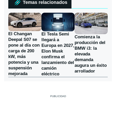
Temas relacionados
El Changan
El Tesla Semi
Comienza la
Deepal S07 se
llegará a
producción del
pone al día con
Europa en 2027,
BMW i3: la
carga de 200
Elon Musk
elevada
kW, más
confirma el
demanda
potencia y una
lanzamiento del
augura un éxito
suspensión
camión
arrollador
mejorada
eléctrico