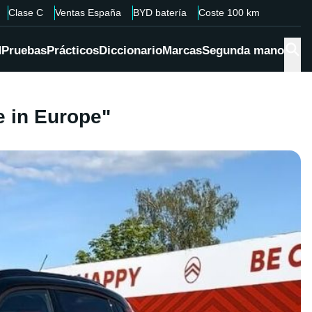
Clase C
Ventas España
BYD batería
Coste 100 km
d
Pruebas
Prácticos
Diccionario
Marcas
Segunda mano
e in Europe"