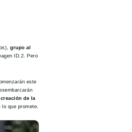
ios),
grupo al
wagen ID.2. Pero
 comenzarán este
 desembarcarán
 creación de la
 lo que promete.