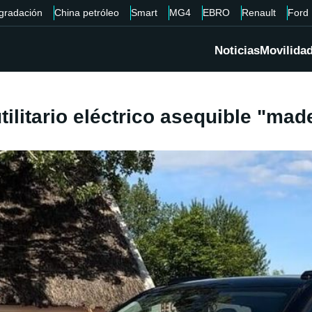
gradación
China petróleo
Smart
MG4
EBRO
Renault
Ford
Noticias
Movilida
tilitario eléctrico asequible "mad