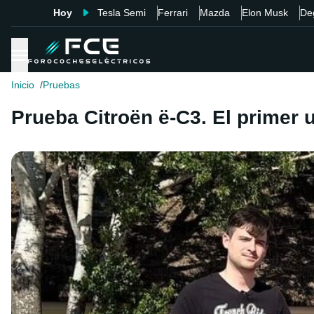
Hoy
Tesla Semi
Ferrari
Mazda
Elon Musk
De
Inicio
Pruebas
Prueba Citroën ë-C3. El primer u