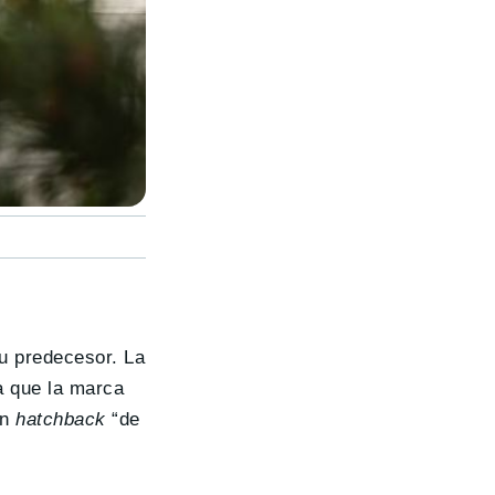
su predecesor. La
a que la marca
un
hatchback
“de