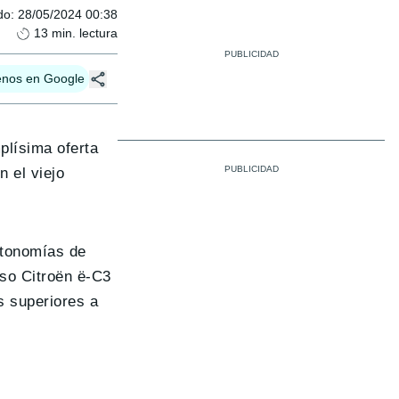
do
:
28/05/2024 00:38
13
min. lectura
enos en Google
plísima oferta
 el viejo
utonomías de
so Citroën ë-C3
s superiores a