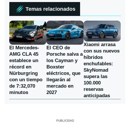
Temas relacionados
Xiaomi arrasa
El Mercedes-
El CEO de
con sus nuevos
AMG CLA 45
Porsche salva a
híbridos
establece un
los Cayman y
enchufables:
récord en
Boxster
SkyNomad
Nürburgring
eléctricos, que
supera las
con un tiempo
llegarán al
100.000
de 7:32,070
mercado en
reservas
minutos
2027
anticipadas