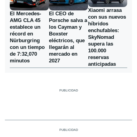
Xiaomi arrasa
El Mercedes-
El CEO de
con sus nuevos
AMG CLA 45
Porsche salva a
híbridos
establece un
los Cayman y
enchufables:
récord en
Boxster
SkyNomad
Nürburgring
eléctricos, que
supera las
con un tiempo
llegarán al
100.000
de 7:32,070
mercado en
reservas
minutos
2027
anticipadas