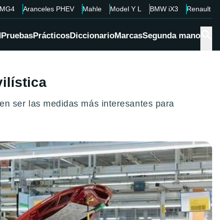
MG4
Aranceles PHEV
Mahle
Model Y L
BMW iX3
Renault 4
d
Pruebas
Prácticos
Diccionario
Marcas
Segunda mano
lística
eden ser las medidas más interesantes para