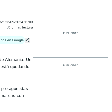
do
:
23/09/2024 11:03
5
min. lectura
enos en Google
 de Alemania. Un
e está quedando
 protagonistas
s marcas con