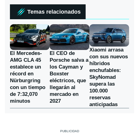
Temas relacionados
Xiaomi arrasa
El Mercedes-
El CEO de
con sus nuevos
AMG CLA 45
Porsche salva a
híbridos
establece un
los Cayman y
enchufables:
récord en
Boxster
SkyNomad
Nürburgring
eléctricos, que
supera las
con un tiempo
llegarán al
100.000
de 7:32,070
mercado en
reservas
minutos
2027
anticipadas