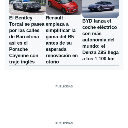
El Bentley
Renault
BYD lanza el
Torcal se pasea
empieza a
coche eléctrico
por las calles
simplificar la
con más
de Barcelona:
gama del R5
autonomía del
así es el
antes de su
mundo: el
Porsche
esperada
Denza Z9S llega
Cayenne con
renovación en
a los 1.100 km
traje inglés
otoño