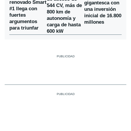
renovado Smart
gigantesca con
544 CV, más de
#1 llega con
una inversión
800 km de
fuertes
inicial de 16.800
autonomía y
argumentos
millones
carga de hasta
para triunfar
600 kW