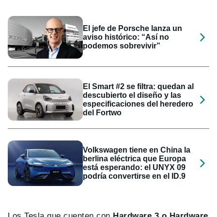
El jefe de Porsche lanza un
aviso histórico: “Así no
podemos sobrevivir”
El Smart #2 se filtra: quedan al
descubierto el diseño y las
especificaciones del heredero
del Fortwo
Volkswagen tiene en China la
berlina eléctrica que Europa
está esperando: el UNYX 09
podría convertirse en el ID.9
Los Tesla que cuenten con
Hardware 3 o Hardware