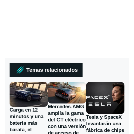
Temas relacionados
Mercedes-AMG
Carga en 12
amplía la gama
minutos y una
Tesla y SpaceX
del GT eléctrico
batería más
levantarán una
con una versión
barata, el
fábrica de chips
de acceso de