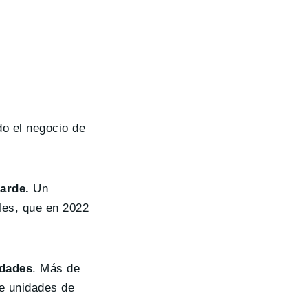
do el negocio de
arde.
Un
les, que en 2022
idades
. Más de
de unidades de