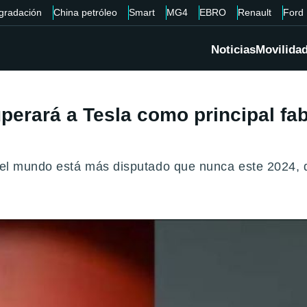
gradación
China petróleo
Smart
MG4
EBRO
Renault
Ford
Noticias
Movilida
erará a Tesla como principal fab
 del mundo está más disputado que nunca este 2024, 