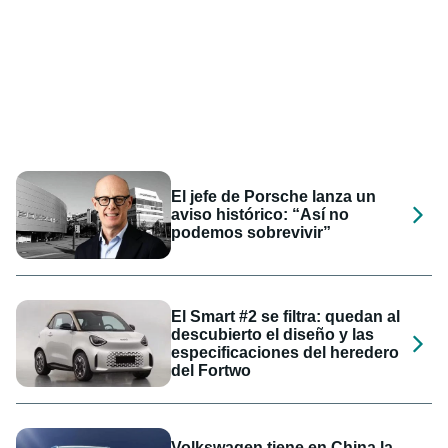
El jefe de Porsche lanza un
aviso histórico: “Así no
podemos sobrevivir”
El Smart #2 se filtra: quedan al
descubierto el diseño y las
especificaciones del heredero
del Fortwo
Volkswagen tiene en China la