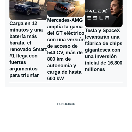
Mercedes-AMG
Carga en 12
amplía la gama
minutos y una
Tesla y SpaceX
del GT eléctrico
batería más
levantarán una
con una versión
barata, el
fábrica de chips
de acceso de
renovado Smart
gigantesca con
544 CV, más de
#1 llega con
una inversión
800 km de
fuertes
inicial de 16.800
autonomía y
argumentos
millones
carga de hasta
para triunfar
600 kW