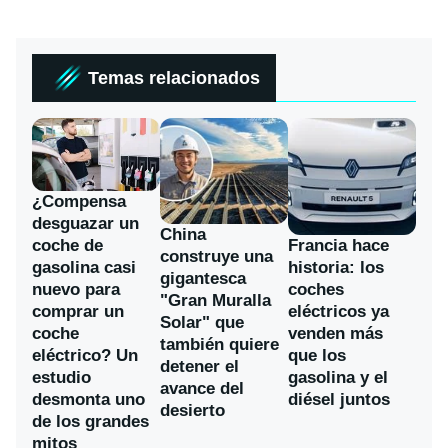
Temas relacionados
¿Compensa
desguazar un
China
coche de
Francia hace
construye una
gasolina casi
historia: los
gigantesca
nuevo para
coches
"Gran Muralla
comprar un
eléctricos ya
Solar" que
coche
venden más
también quiere
eléctrico? Un
que los
detener el
estudio
gasolina y el
avance del
desmonta uno
diésel juntos
desierto
de los grandes
mitos