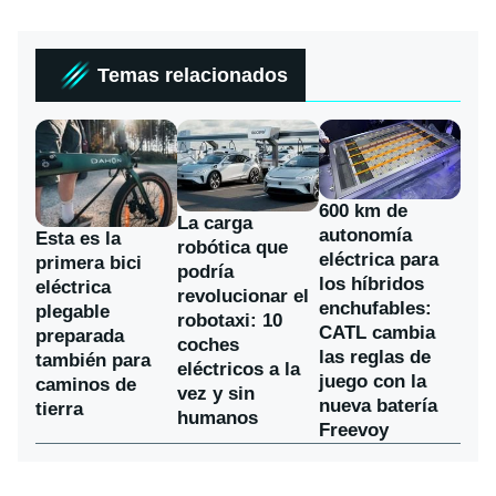
Temas relacionados
600 km de
La carga
autonomía
Esta es la
robótica que
eléctrica para
primera bici
podría
los híbridos
eléctrica
revolucionar el
enchufables:
plegable
robotaxi: 10
CATL cambia
preparada
coches
las reglas de
también para
eléctricos a la
juego con la
caminos de
vez y sin
nueva batería
tierra
humanos
Freevoy