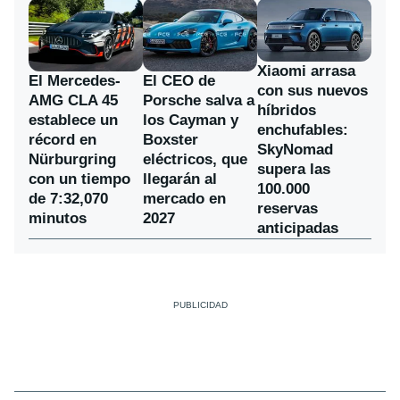
Xiaomi arrasa
El Mercedes-
El CEO de
con sus nuevos
AMG CLA 45
Porsche salva a
híbridos
establece un
los Cayman y
enchufables:
récord en
Boxster
SkyNomad
Nürburgring
eléctricos, que
supera las
con un tiempo
llegarán al
100.000
de 7:32,070
mercado en
reservas
minutos
2027
anticipadas