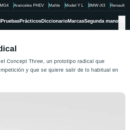
MG4
Aranceles PHEV
Mahle
Model Y L
BMW iX3
Renault 4
d
Pruebas
Prácticos
Diccionario
Marcas
Segunda mano
dical
el Concept Three, un prototipo radical que
petición y que se quiere salir de lo habitual en