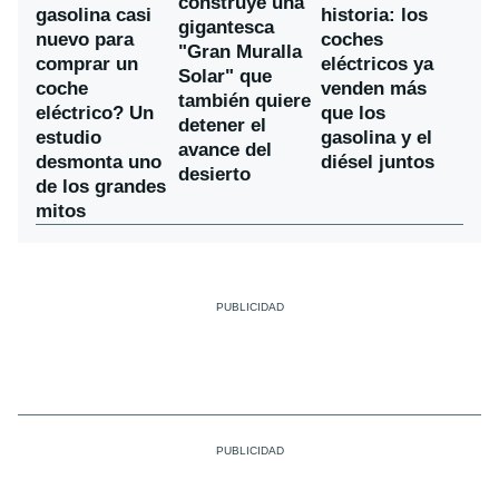
construye una
gasolina casi
historia: los
gigantesca
nuevo para
coches
"Gran Muralla
comprar un
eléctricos ya
Solar" que
coche
venden más
también quiere
eléctrico? Un
que los
detener el
estudio
gasolina y el
avance del
desmonta uno
diésel juntos
desierto
de los grandes
mitos