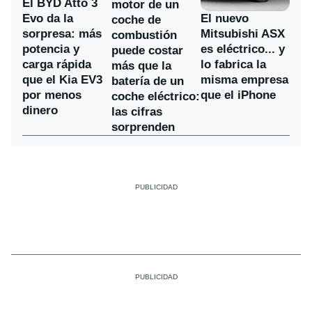
El BYD Atto 3
motor de un
Evo da la
El nuevo
coche de
sorpresa: más
Mitsubishi ASX
combustión
potencia y
es eléctrico... y
puede costar
carga rápida
lo fabrica la
más que la
que el Kia EV3
misma empresa
batería de un
por menos
que el iPhone
coche eléctrico:
dinero
las cifras
sorprenden