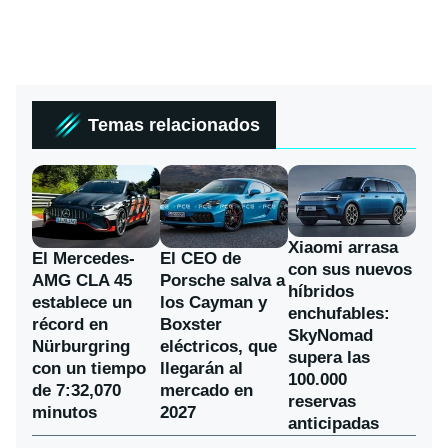
Temas relacionados
Xiaomi arrasa
El Mercedes-
El CEO de
con sus nuevos
AMG CLA 45
Porsche salva a
híbridos
establece un
los Cayman y
enchufables:
récord en
Boxster
SkyNomad
Nürburgring
eléctricos, que
supera las
con un tiempo
llegarán al
100.000
de 7:32,070
mercado en
reservas
minutos
2027
anticipadas