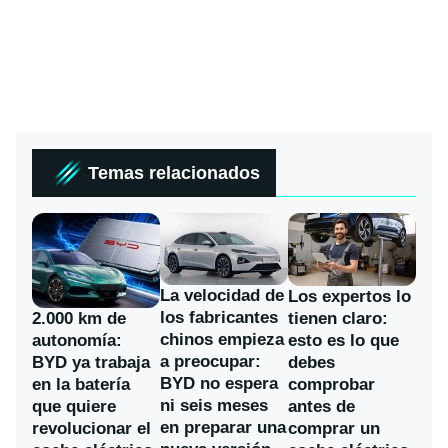
Temas relacionados
La velocidad de
Los expertos lo
los fabricantes
2.000 km de
tienen claro:
chinos empieza
autonomía:
esto es lo que
a preocupar:
BYD ya trabaja
debes
BYD no espera
en la batería
comprobar
ni seis meses
que quiere
antes de
en preparar una
revolucionar el
comprar un