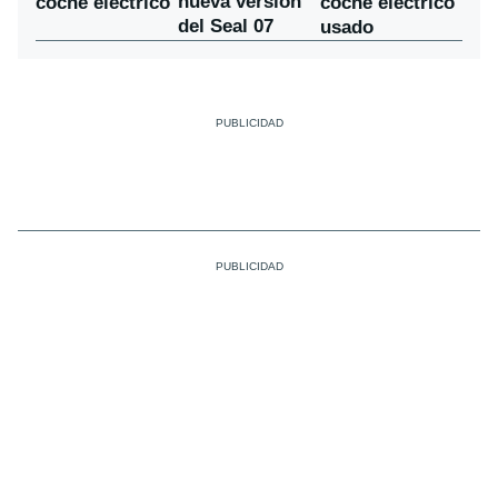
nueva versión
coche eléctrico
coche eléctrico
del Seal 07
usado