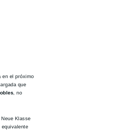
a en el próximo
alargada que
obles
, no
a Neue Klasse
 equivalente