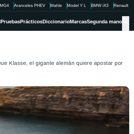
MG4
Aranceles PHEV
Mahle
Model Y L
BMW iX3
Renault 4
d
Pruebas
Prácticos
Diccionario
Marcas
Segunda mano
ue Klasse, el gigante alemán quiere apostar por