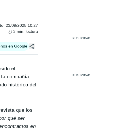
do
:
23/09/2025 10:27
3
min. lectura
enos en Google
 sido
el
e la compañía,
do histórico del
evista que los
por qué ser
s encontramos en