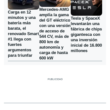
Mercedes-AMG
Carga en 12
amplía la gama
minutos y una
Tesla y SpaceX
del GT eléctrico
batería más
levantarán una
con una versión
barata, el
fábrica de chips
de acceso de
renovado Smart
gigantesca con
544 CV, más de
#1 llega con
una inversión
800 km de
fuertes
inicial de 16.800
autonomía y
argumentos
millones
carga de hasta
para triunfar
600 kW