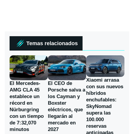
Temas relacionados
Xiaomi arrasa
El Mercedes-
El CEO de
con sus nuevos
AMG CLA 45
Porsche salva a
híbridos
establece un
los Cayman y
enchufables:
récord en
Boxster
SkyNomad
Nürburgring
eléctricos, que
supera las
con un tiempo
llegarán al
100.000
de 7:32,070
mercado en
reservas
minutos
2027
anticipadas